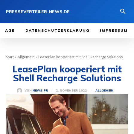
PRESSEVERTEILER-NEWS.DE
AGB
DATENSCHUTZERKLÄRUNG
IMPRESSUM
Start
Allgemein
LeasePlan kooperiert mit Shell Recharge Solutions
LeasePlan kooperiert mit
Shell Recharge Solutions
2. NOVEMBER 2022
VON
NEWS-PR
ALLGEMEIN