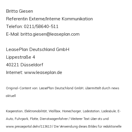
Britta Giesen
Referentin Externe/Interne Kommunikation
Telefon: 0211/58640-511
E-Mail: britta.giesen@leaseplan.com
LeasePlan Deutschland GmbH
Lippestraße 4
40221 Düsseldorf
Internet: www.leaseplan.de
Original-Content von: LeasePlan Deutschland GmbH, übermittelt durch news
aktuell
Kooperation, Elektromobilität, Wallbox, Homecharger, Ladestation, Ladesäule, E-
Auto, Fuhrpark, Flotte, Dienstwagenfahrer / Weiterer Text über ots und
www.presseportal.de/nr/113613 / Die Verwendung dieses Bildes für redaktionelle