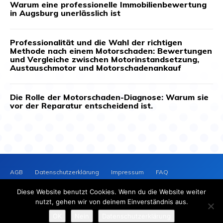
Warum eine professionelle Immobilienbewertung
in Augsburg unerlässlich ist
Professionalität und die Wahl der richtigen
Methode nach einem Motorschaden: Bewertungen
und Vergleiche zwischen Motorinstandsetzung,
Austauschmotor und Motorschadenankauf
Die Rolle der Motorschaden-Diagnose: Warum sie
vor der Reparatur entscheidend ist.
AGB
Datenschutzerklärung
Impressum
FAQ
Kontakt
News-Archiv
Cookie-Richtlinie (EU)
Diese Website benutzt Cookies. Wenn du die Website weiter
PRESSEVERTEILER
NEWS
nutzt, gehen wir von deinem Einverständnis aus.
2025 © Copyright - Presseverteiler-News.de
OK
Nein
Datenschutzerklärung