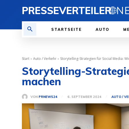
PRESSEVERTEILER
🌐
STARTSEITE
AUTO
ME
Start
Auto / Verkehr
Storytelling-Strategien für Social Media: W
Storytelling-Strategi
machen
VON
PRNEWS24
6. SEPTEMBER 2024
AUTO / V