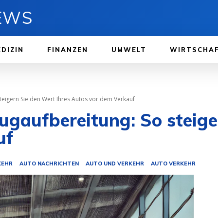
NEWS
DIZIN
FINANZEN
UMWELT
WIRTSCHA
teigern Sie den Wert Ihres Autos vor dem Verkauf
eugaufbereitung: So steige
uf
KEHR
AUTO NACHRICHTEN
AUTO UND VERKEHR
AUTO VERKEHR