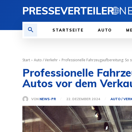
PRESSEVERTEILER
🌐
STARTSEITE
AUTO
ME
Start
Auto / Verkehr
Professionelle Fahrzeugaufbereitung: So s
Professionelle Fahrz
Autos vor dem Verka
VON
NEWS-PR
22. DEZEMBER 2024
AUTO / VER