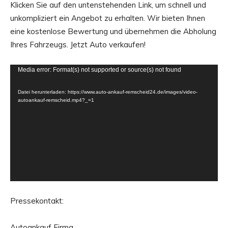
Klicken Sie auf den untenstehenden Link, um schnell und
unkompliziert ein Angebot zu erhalten. Wir bieten Ihnen
eine kostenlose Bewertung und übernehmen die Abholung
Ihres Fahrzeugs. Jetzt Auto verkaufen!
V
Media error: Format(s) not supported or source(s) not found
i
Datei herunterladen: https://www.auto-ankauf-remscheid24.de/images/video-
d
autoankauf-remscheid.mp4?_=1
e
o
-
P
l
a
y
Pressekontakt:
e
r
Autoankauf Firma