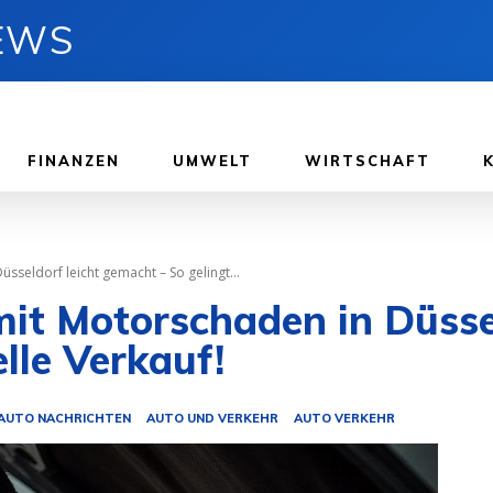
NEWS
FINANZEN
UMWELT
WIRTSCHAFT
sseldorf leicht gemacht – So gelingt...
mit Motorschaden in Düsse
elle Verkauf!
AUTO NACHRICHTEN
AUTO UND VERKEHR
AUTO VERKEHR