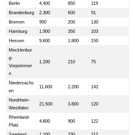
Berlin
4.400
850
119
Brandenburg
2.300
600
91
Bremen
900
200
130
Hamburg
1.900
350
103
Hessen
9.600
1.800
150
Mecklenbur
g-
1.200
210
75
Vorpommer
n
Niedersachs
11.600
2.200
142
en
Nordrhein-
21.500
3.800
120
Westfalen
Rheinland-
4.800
900
122
Pfalz
Saarland
1.100
230
112