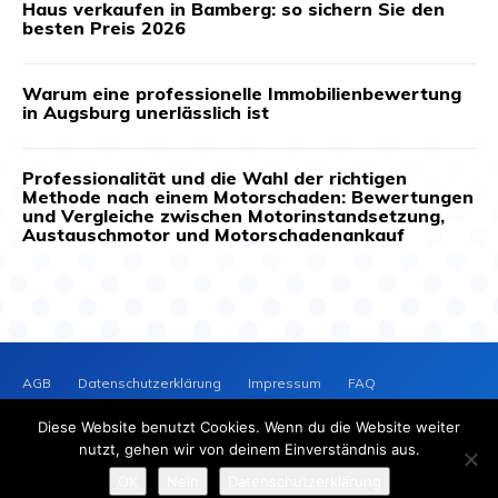
Haus verkaufen in Bamberg: so sichern Sie den
besten Preis 2026
Warum eine professionelle Immobilienbewertung
in Augsburg unerlässlich ist
Professionalität und die Wahl der richtigen
Methode nach einem Motorschaden: Bewertungen
und Vergleiche zwischen Motorinstandsetzung,
Austauschmotor und Motorschadenankauf
AGB
Datenschutzerklärung
Impressum
FAQ
Kontakt
News-Archiv
Cookie-Richtlinie (EU)
Diese Website benutzt Cookies. Wenn du die Website weiter
PRESSEVERTEILER
NEWS
nutzt, gehen wir von deinem Einverständnis aus.
2025 © Copyright - Presseverteiler-News.de
OK
Nein
Datenschutzerklärung