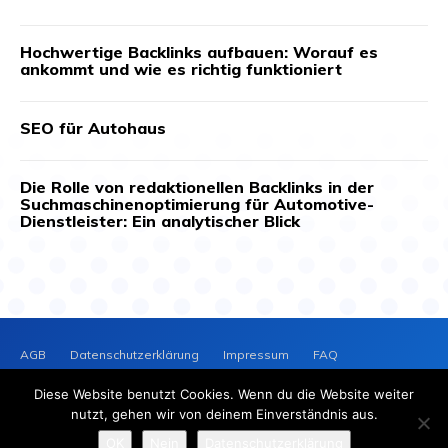
Hochwertige Backlinks aufbauen: Worauf es
ankommt und wie es richtig funktioniert
SEO für Autohaus
Die Rolle von redaktionellen Backlinks in der
Suchmaschinenoptimierung für Automotive-
Dienstleister: Ein analytischer Blick
AGB
Datenschutzerklärung
Impressum
FAQ
Kontakt
News-Archiv
Cookie-Richtlinie (EU)
Diese Website benutzt Cookies. Wenn du die Website weiter
PRESSEVERTEILER
NEWS
nutzt, gehen wir von deinem Einverständnis aus.
2025 © Copyright - Presseverteiler-News.de
OK
Nein
Datenschutzerklärung