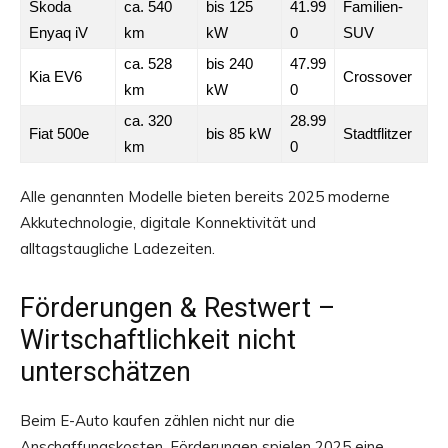
Skoda
ca. 540
bis 125
41.99
Familien-
Enyaq iV
km
kW
0
SUV
ca. 528
bis 240
47.99
Kia EV6
Crossover
km
kW
0
ca. 320
28.99
Fiat 500e
bis 85 kW
Stadtflitzer
km
0
Alle genannten Modelle bieten bereits 2025 moderne
Akkutechnologie, digitale Konnektivität und
alltagstaugliche Ladezeiten.
Förderungen & Restwert –
Wirtschaftlichkeit nicht
unterschätzen
Beim E-Auto kaufen zählen nicht nur die
Anschaffungskosten. Förderungen spielen 2025 eine