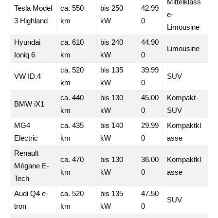
Mittelklass
Tesla Model
ca. 550
bis 250
42.99
e-
3 Highland
km
kW
0
Limousine
Hyundai
ca. 610
bis 240
44.90
Limousine
Ioniq 6
km
kW
0
ca. 520
bis 135
39.99
VW ID.4
SUV
km
kW
0
ca. 440
bis 130
45.00
Kompakt-
BMW iX1
km
kW
0
SUV
MG4
ca. 435
bis 140
29.99
Kompaktkl
Electric
km
kW
0
asse
Renault
ca. 470
bis 130
36.00
Kompaktkl
Mégane E-
km
kW
0
asse
Tech
Audi Q4 e-
ca. 520
bis 135
47.50
SUV
tron
km
kW
0