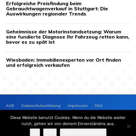
Erfolgreiche Preisfindung beim
Gebrauchtwagenverkauf in Stuttgart: Die
Auswirkungen regionaler Trends
Geheimnisse der Motorinstandsetzung: Warum
eine fundierte Diagnose Ihr Fahrzeug retten kann,
bevor es zu spät ist
Wiesbaden: Immobilienexperten vor Ort finden
und erfolgreich verkaufen
AGB
Datenschutzerklärung
Impressum
FAQ
Kontakt
News-Archiv
Cookie-Richtlinie (EU)
Diese Website benutzt Cookies. Wenn du die Website weiter
PRESSEVERTEILER
NEWS
nutzt, gehen wir von deinem Einverständnis aus.
2025 © Copyright - Presseverteiler-News.de
OK
Nein
Datenschutzerklärung