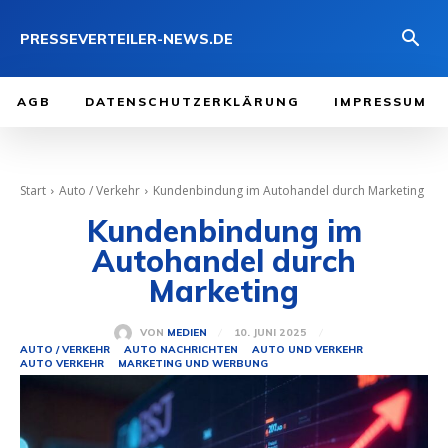
PRESSEVERTEILER-NEWS.DE
AGB
DATENSCHUTZERKLÄRUNG
IMPRESSUM
Start
Auto / Verkehr
Kundenbindung im Autohandel durch Marketing
Kundenbindung im
Autohandel durch
Marketing
10. JUNI 2025
VON
MEDIEN
AUTO / VERKEHR
AUTO NACHRICHTEN
AUTO UND VERKEHR
AUTO VERKEHR
MARKETING UND WERBUNG