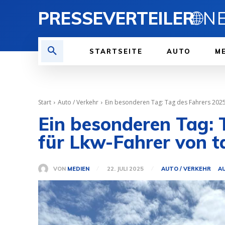
PRESSEVERTEILER
🌐
STARTSEITE
AUTO
ME
Start
Auto / Verkehr
Ein besonderen Tag: Tag des Fahrers 2025
Ein besonderen Tag: 
für Lkw-Fahrer von 
VON
MEDIEN
22. JULI 2025
AUTO / VERKEHR
A