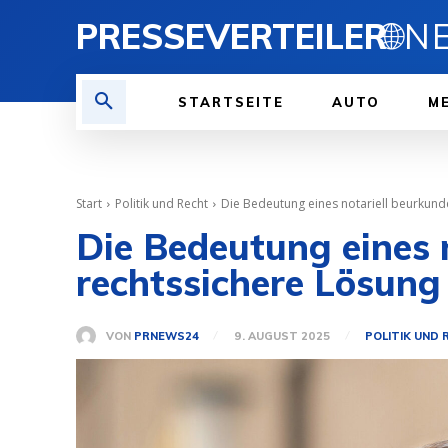
PRESSEVERTEILER
🌐
STARTSEITE
AUTO
ME
Start
Politik und Recht
Die Bedeutung eines notariell beurkund
Die Bedeutung eines 
rechtssichere Lösung
VON
PRNEWS24
9. AUGUST 2025
POLITIK UND