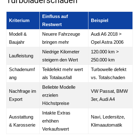
Turboladerschaden
Einfluss auf
Kriterium
Beispiel
Restwert
Modell &
Neuere Fahrzeuge
Audi A6 2018 >
Baujahr
bringen mehr
Opel Astra 2006
Niedrige Kilometer
120.000 km >
Laufleistung
steigern den Wert
250.000 km
Schadenumf
Teildefekt mehr wert
Turbowelle defekt
ang
als Totalausfall
vs. Totalschaden
Beliebte Modelle
Nachfrage im
VW Passat, BMW
erzielen
Export
3er, Audi A4
Höchstpreise
Intakte Extras
Ausstattung
Navi, Ledersitze,
erhöhen
& Karosserie
Klimaautomatik
Verkaufswert