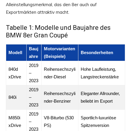
Alleinstellungsmerkmal, das den 8er auch auf
Exportmärkten attraktiv macht.
Tabelle 1: Modelle und Baujahre des
BMW 8er Gran Coupé
Bauj
Motorvarianten
Modell
Besonderheiten
ahre
(Beispiele)
2019
840d
Reihensechszyli
Hohe Laufleistung,
–
xDrive
nder-Diesel
Langstreckenstärke
2023
2019
Reihensechszyli
Eleganter Allrounder,
840i
–
nder-Benziner
beliebt im Export
2023
2019
M850i
V8-Biturbo (530
Sportlich-luxuriöse
–
xDrive
PS)
Spitzenversion
2023