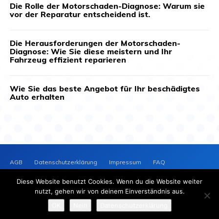
Die Rolle der Motorschaden-Diagnose: Warum sie
vor der Reparatur entscheidend ist.
Die Herausforderungen der Motorschaden-
Diagnose: Wie Sie diese meistern und Ihr
Fahrzeug effizient reparieren
Wie Sie das beste Angebot für Ihr beschädigtes
Auto erhalten
AGB
Datenschutzerklärung
Impressum
FAQ
Kontakt
News-Archiv
Cookie-Richtlinie (EU)
Diese Website benutzt Cookies. Wenn du die Website weiter
PRESSEVERTEILER
NEWS
nutzt, gehen wir von deinem Einverständnis aus.
2025 © Copyright - Presseverteiler-News.de
OK
Nein
Datenschutzerklärung