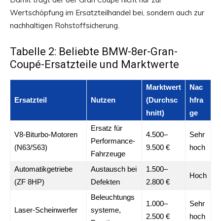
Wertschöpfung im Ersatzteilhandel bei, sondern auch zur
nachhaltigen Rohstoffsicherung.
Tabelle 2: Beliebte BMW-8er-Gran-
Coupé-Ersatzteile und Marktwerte
Marktwert
Nac
Ersatzteil
Nutzen
(Durchsc
hfra
hnitt)
ge
Ersatz für
V8-Biturbo-Motoren
4.500–
Sehr
Performance-
(N63/S63)
9.500 €
hoch
Fahrzeuge
Automatikgetriebe
Austausch bei
1.500–
Hoch
(ZF 8HP)
Defekten
2.800 €
Beleuchtungs
1.000–
Sehr
Laser-Scheinwerfer
systeme,
2.500 €
hoch