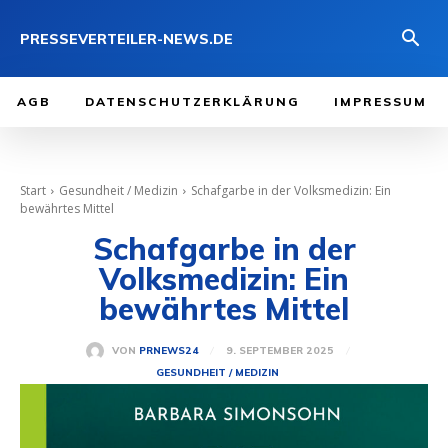
PRESSEVERTEILER-NEWS.DE
AGB
DATENSCHUTZERKLÄRUNG
IMPRESSUM
Start
Gesundheit / Medizin
Schafgarbe in der Volksmedizin: Ein
bewährtes Mittel
Schafgarbe in der
Volksmedizin: Ein
bewährtes Mittel
9. SEPTEMBER 2025
VON
PRNEWS24
GESUNDHEIT / MEDIZIN