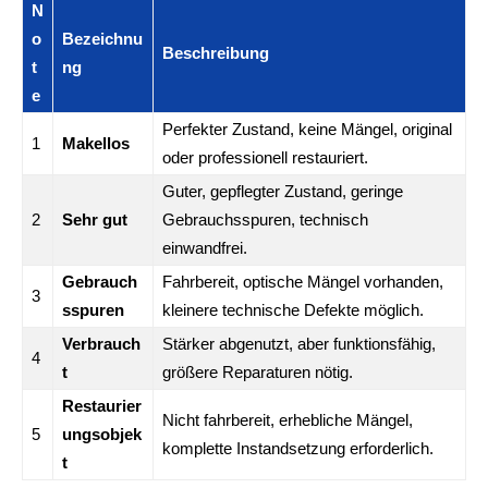
N
o
Bezeichnu
Beschreibung
t
ng
e
Perfekter Zustand, keine Mängel, original
1
Makellos
oder professionell restauriert.
Guter, gepflegter Zustand, geringe
2
Sehr gut
Gebrauchsspuren, technisch
einwandfrei.
Gebrauch
Fahrbereit, optische Mängel vorhanden,
3
sspuren
kleinere technische Defekte möglich.
Verbrauch
Stärker abgenutzt, aber funktionsfähig,
4
t
größere Reparaturen nötig.
Restaurier
Nicht fahrbereit, erhebliche Mängel,
5
ungsobjek
komplette Instandsetzung erforderlich.
t