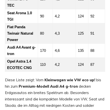
TEC
Seat Arona 1.0
90
4,2
124
92
TGI
Fiat Panda
Twinair Natural
80
4,3
125
91
Power
Audi A4 Avant g-
170
4,6
135
88
tron
Opel Astra 1.4
110
4,2
124
87
ECOTEC CNG
Diese Liste zeigt: Vom
Kleinwagen wie VW eco up!
bis
hin zum
Premium-Modell Audi A4 g-tron
decken
Erdgasautos ein breites Spektrum ab. Besonders
interessant sind die kompakten Modelle von VW, Seat und
Skoda, die im Alltag mit niedrigen Kosten und solider