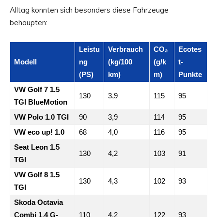
Alltag konnten sich besonders diese Fahrzeuge
behaupten:
Leistu
Verbrauch
CO₂
Ecotes
Modell
ng
(kg/100
(g/k
t-
(PS)
km)
m)
Punkte
VW Golf 7 1.5
130
3,9
115
95
TGI BlueMotion
VW Polo 1.0 TGI
90
3,9
114
95
VW eco up! 1.0
68
4,0
116
95
Seat Leon 1.5
130
4,2
103
91
TGI
VW Golf 8 1.5
130
4,3
102
93
TGI
Skoda Octavia
Combi 1.4 G-
110
4,2
122
93