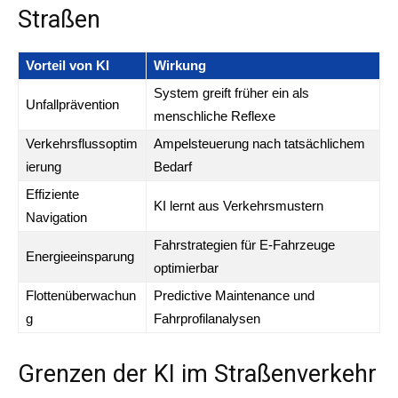
Straßen
Vorteil von KI
Wirkung
System greift früher ein als
Unfallprävention
menschliche Reflexe
Verkehrsflussoptim
Ampelsteuerung nach tatsächlichem
ierung
Bedarf
Effiziente
KI lernt aus Verkehrsmustern
Navigation
Fahrstrategien für E-Fahrzeuge
Energieeinsparung
optimierbar
Flottenüberwachun
Predictive Maintenance und
g
Fahrprofilanalysen
Grenzen der KI im Straßenverkehr