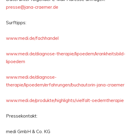
presse@jana-craemer.de
Surftipps:
www.medi.de/fachhandel
www.medi.de/diagnose-therapie/lipoedem/krankheitsbild-
lipoedem
www.medi.de/diagnose-
therapie/lipoedem/erfahrungen/buchautorin-jana-craemer
www.medi.de/produkte/highlights/vielfalt-oedemtherapie
Pressekontakt:
medi GmbH & Co. KG