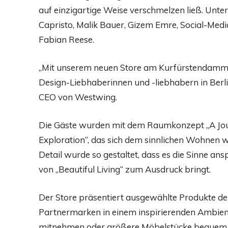
auf einzigartige Weise verschmelzen ließ. Un
Capristo, Malik Bauer, Gizem Emre, Social-Med
Fabian Reese.
„Mit unserem neuen Store am Kurfürstendamm 
Design-Liebhaberinnen und -liebhabern in Berli
CEO von Westwing.
Die Gäste wurden mit dem Raumkonzept „A Jou
Exploration“, das sich dem sinnlichen Wohnen w
Detail wurde so gestaltet, dass es die Sinne ans
von „Beautiful Living“ zum Ausdruck bringt.
Der Store präsentiert ausgewählte Produkte d
Partnermarken in einem inspirierenden Ambien
mitnehmen oder größere Möbelstücke bequem p