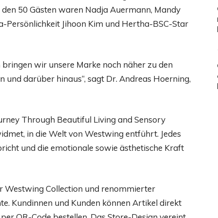
ter den 50 Gästen waren Nadja Auermann, Mandy
ia-Persönlichkeit Jihoon Kim und Hertha-BSC-Star
bringen wir unsere Marke noch näher zu den
n und darüber hinaus“, sagt Dr. Andreas Hoerning,
rney Through Beautiful Living and Sensory
idmet, in die Welt von Westwing entführt. Jedes
pricht und die emotionale sowie ästhetische Kraft
er Westwing Collection und renommierter
te. Kundinnen und Kunden können Artikel direkt
er QR-Code bestellen. Das Store-Design vereint