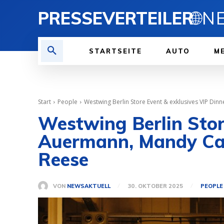
PRESSEVERTEILER
🌐
STARTSEITE
AUTO
ME
Start
People
Westwing Berlin Store Event & exklusives VIP Din
Westwing Berlin Stor
Auermann, Mandy Cap
Reese
VON
NEWSAKTUELL
30. OKTOBER 2025
PEOPLE