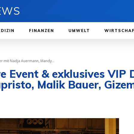
NEWS
DIZIN
FINANZEN
UMWELT
WIRTSCHA
ner mit Nadja Auermann, Mandy...
e Event & exklusives VIP 
risto, Malik Bauer, Gize