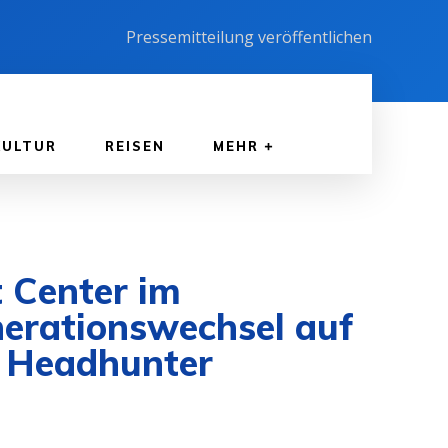
Pressemitteilung veröffentlichen
KULTUR
REISEN
MEHR
t Center im
erationswechsel auf
t Headhunter