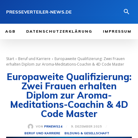
PRESSEVERTEILER-NEWS.DE
AGB
DATENSCHUTZERKLÄRUNG
IMPRESSUM
Start
Beruf und Karriere
Europaweite Qualifizierung: Zwei Frauen
erhalten Diplom zur Aroma-Meditations-Coachin & 4D Code Master
Europaweite Qualifizierung:
Zwei Frauen erhalten
Diplom zur Aroma-
Meditations-Coachin & 4D
Code Master
9. DEZEMBER 2025
VON
PRNEWS24
BERUF UND KARRIERE
BILDUNG & GESELLSCHAFT