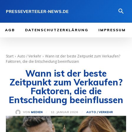
PRESSEVERTEILER-NEWS.DE
AGB
DATENSCHUTZERKLÄRUNG
IMPRESSUM
Start
Auto / Verkehr
Wann ist der beste Zeitpunkt zum Verkaufen?
Faktoren, die die Entscheidung beeinflussen
Wann ist der beste
Zeitpunkt zum Verkaufen?
Faktoren, die die
Entscheidung beeinflussen
12. JANUAR 2026
VON
MEDIEN
AUTO / VERKEHR