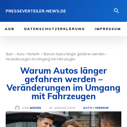
PRESSEVERTEILER-NEWS.DE
AGB
DATENSCHUTZERKLÄRUNG
IMPRESSUM
Start
Auto / Verkehr
Warum Autos länger gefahren werden –
Veränderungen im Umgang mit Fahrzeugen
Warum Autos länger
gefahren werden –
Veränderungen im Umgang
mit Fahrzeugen
15. JANUAR 2026
VON
MEDIEN
AUTO / VERKEHR