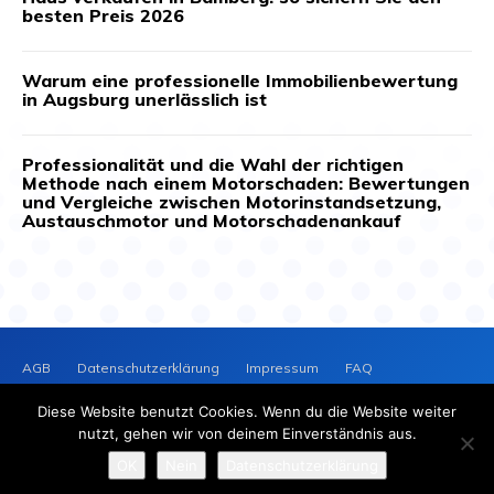
besten Preis 2026
Warum eine professionelle Immobilienbewertung
in Augsburg unerlässlich ist
Professionalität und die Wahl der richtigen
Methode nach einem Motorschaden: Bewertungen
und Vergleiche zwischen Motorinstandsetzung,
Austauschmotor und Motorschadenankauf
AGB
Datenschutzerklärung
Impressum
FAQ
Kontakt
News-Archiv
Cookie-Richtlinie (EU)
Diese Website benutzt Cookies. Wenn du die Website weiter
PRESSEVERTEILER
NEWS
nutzt, gehen wir von deinem Einverständnis aus.
2025 © Copyright - Presseverteiler-News.de
OK
Nein
Datenschutzerklärung