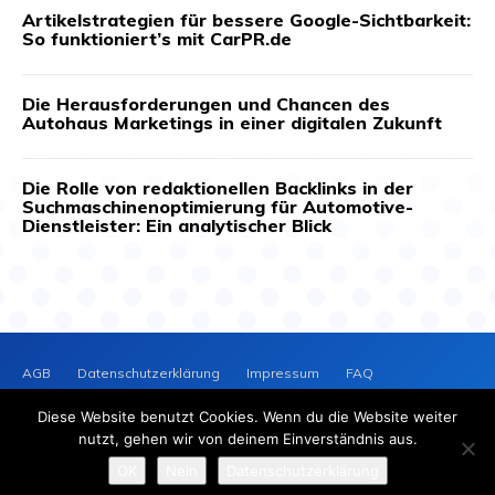
Artikelstrategien für bessere Google-Sichtbarkeit:
So funktioniert’s mit CarPR.de
Die Herausforderungen und Chancen des
Autohaus Marketings in einer digitalen Zukunft
Die Rolle von redaktionellen Backlinks in der
Suchmaschinenoptimierung für Automotive-
Dienstleister: Ein analytischer Blick
AGB
Datenschutzerklärung
Impressum
FAQ
Kontakt
News-Archiv
Cookie-Richtlinie (EU)
Diese Website benutzt Cookies. Wenn du die Website weiter
PRESSEVERTEILER
NEWS
nutzt, gehen wir von deinem Einverständnis aus.
2025 © Copyright - Presseverteiler-News.de
OK
Nein
Datenschutzerklärung