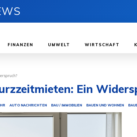
NEWS
FINANZEN
UMWELT
WIRTSCHAFT
derspruch?
urzzeitmieten: Ein Widers
EHR
AUTO NACHRICHTEN
BAU / IMMOBILIEN
BAUEN UND WOHNEN
BAU