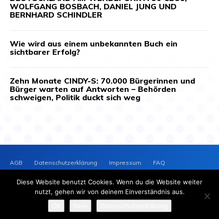
WOLFGANG BOSBACH, DANIEL JUNG UND
BERNHARD SCHINDLER
Wie wird aus einem unbekannten Buch ein
sichtbarer Erfolg?
Zehn Monate CINDY-S: 70.000 Bürgerinnen und
Bürger warten auf Antworten – Behörden
schweigen, Politik duckt sich weg
AGB
Datenschutzerklärung
Impressum
FAQ
Kontakt
News-Archiv
Cookie-Richtlinie (EU)
Diese Website benutzt Cookies. Wenn du die Website weiter
PRESSEVERTEILER
NEWS
nutzt, gehen wir von deinem Einverständnis aus.
2025 © Copyright - Presseverteiler-News.de
OK
Nein
Datenschutzerklärung