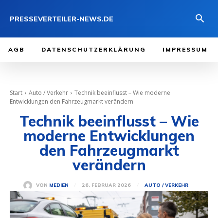
PRESSEVERTEILER-NEWS.DE
AGB
DATENSCHUTZERKLÄRUNG
IMPRESSUM
Start
Auto / Verkehr
Technik beeinflusst – Wie moderne
Entwicklungen den Fahrzeugmarkt verändern
Technik beeinflusst – Wie
moderne Entwicklungen
den Fahrzeugmarkt
verändern
26. FEBRUAR 2026
VON
MEDIEN
AUTO / VERKEHR