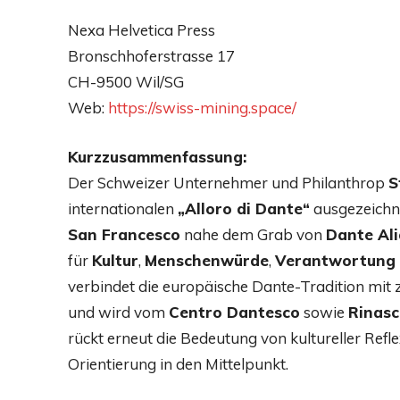
Nexa Helvetica Press
Bronschhoferstrasse 17
CH-9500 Wil/SG
Web:
https://swiss-mining.space/
Kurzzusammenfassung:
Der Schweizer Unternehmer und Philanthrop
S
internationalen
„Alloro di Dante“
ausgezeichne
San Francesco
nahe dem Grab von
Dante Ali
für
Kultur
,
Menschenwürde
,
Verantwortung
verbindet die europäische Dante-Tradition mit
und wird vom
Centro Dantesco
sowie
Rinasc
rückt erneut die Bedeutung von kultureller Refl
Orientierung in den Mittelpunkt.