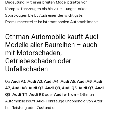
Bedeutung. Mit einer breiten Modellpalette von
Kompaktfahrzeugen bis hin zu leistungsstarken
Sportwagen bleibt Audi einer der wichtigsten
Premiumhersteller im internationalen Automobilmarkt.
Othman Automobile kauft Audi-
Modelle aller Baureihen – auch
mit Motorschaden,
Getriebeschaden oder
Unfallschaden
Ob
Audi A1
,
Audi A3
,
Audi A4
,
Audi A5
,
Audi A6
,
Audi
A7
,
Audi A8
,
Audi Q2
,
Audi Q3
,
Audi Q5
,
Audi Q7
,
Audi
Q8
,
Audi TT
,
Audi R8
oder
Audi e-tron
– Othman
Automobile kauft Audi-Fahrzeuge unabhängig von Alter,
Laufleistung oder Zustand an.