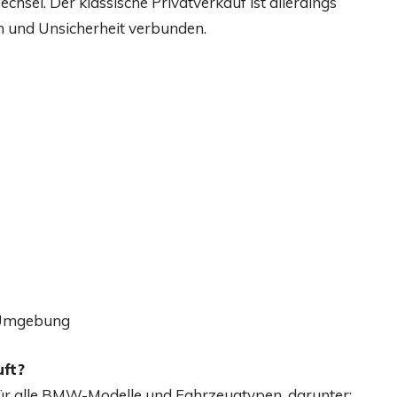
hsel. Der klassische Privatverkauf ist allerdings
n und Unsicherheit verbunden.
d Umgebung
ft?
ür alle BMW-Modelle und Fahrzeugtypen, darunter: