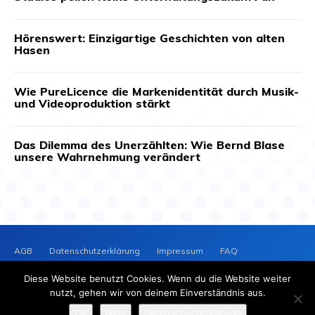
Hörenswert: Einzigartige Geschichten von alten
Hasen
Wie PureLicence die Markenidentität durch Musik-
und Videoproduktion stärkt
Das Dilemma des Unerzählten: Wie Bernd Blase
unsere Wahrnehmung verändert
AGB
Datenschutzerklärung
Impressum
FAQ
Kontakt
News-Archiv
Cookie-Richtlinie (EU)
Diese Website benutzt Cookies. Wenn du die Website weiter
PRESSEVERTEILER
NEWS
nutzt, gehen wir von deinem Einverständnis aus.
2025 © Copyright - Presseverteiler-News.de
OK
Nein
Datenschutzerklärung