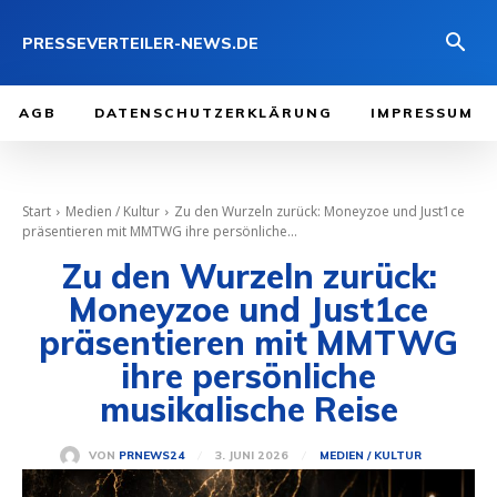
PRESSEVERTEILER-NEWS.DE
AGB
DATENSCHUTZERKLÄRUNG
IMPRESSUM
Start
Medien / Kultur
Zu den Wurzeln zurück: Moneyzoe und Just1ce
präsentieren mit MMTWG ihre persönliche...
Zu den Wurzeln zurück:
Moneyzoe und Just1ce
präsentieren mit MMTWG
ihre persönliche
musikalische Reise
3. JUNI 2026
VON
PRNEWS24
MEDIEN / KULTUR