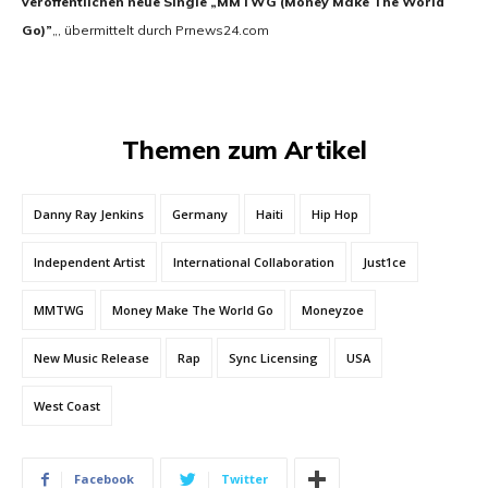
veröffentlichen neue Single „MMTWG (Money Make The World
Go)”
„, übermittelt durch Prnews24.com
Themen zum Artikel
Danny Ray Jenkins
Germany
Haiti
Hip Hop
Independent Artist
International Collaboration
Just1ce
MMTWG
Money Make The World Go
Moneyzoe
New Music Release
Rap
Sync Licensing
USA
West Coast
Facebook
Twitter