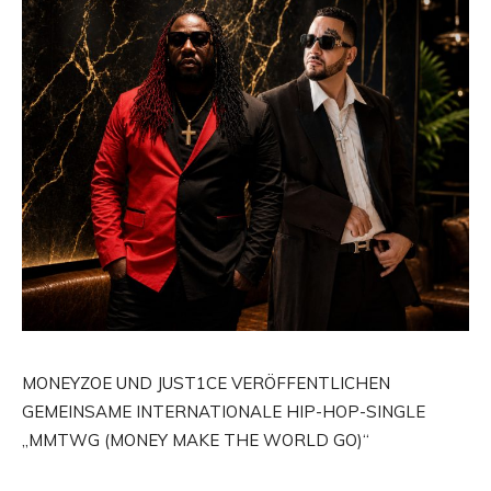
MONEYZOE UND JUST1CE VERÖFFENTLICHEN
GEMEINSAME INTERNATIONALE HIP-HOP-SINGLE
„MMTWG (MONEY MAKE THE WORLD GO)“