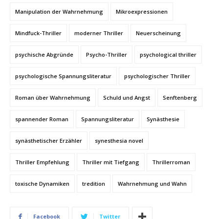
Manipulation der Wahrnehmung
Mikroexpressionen
Mindfuck-Thriller
moderner Thriller
Neuerscheinung
psychische Abgründe
Psycho-Thriller
psychological thriller
psychologische Spannungsliteratur
psychologischer Thriller
Roman über Wahrnehmung
Schuld und Angst
Senftenberg
spannender Roman
Spannungsliteratur
Synästhesie
synästhetischer Erzähler
synesthesia novel
Thriller Empfehlung
Thriller mit Tiefgang
Thrillerroman
toxische Dynamiken
tredition
Wahrnehmung und Wahn
Facebook
Twitter