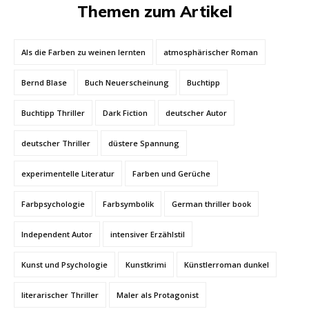
Themen zum Artikel
Als die Farben zu weinen lernten
atmosphärischer Roman
Bernd Blase
Buch Neuerscheinung
Buchtipp
Buchtipp Thriller
Dark Fiction
deutscher Autor
deutscher Thriller
düstere Spannung
experimentelle Literatur
Farben und Gerüche
Farbpsychologie
Farbsymbolik
German thriller book
Independent Autor
intensiver Erzählstil
Kunst und Psychologie
Kunstkrimi
Künstlerroman dunkel
literarischer Thriller
Maler als Protagonist